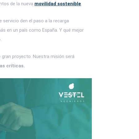
entos de la nueva
movilidad sostenible
.
servicio den el paso a la recarga
, más en un país como España. Y qué mejor
.
e gran proyecto. Nuestra misión será
as críticas.