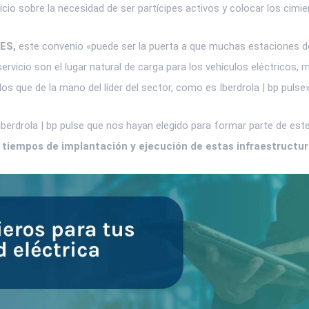
icio sobre la necesidad de ser partícipes activos y colocar los cimi
ES,
este convenio «puede ser la puerta a que muchas estaciones de 
ervicio son el lugar natural de carga para los vehículos eléctricos
s que de la mano del líder del sector, como es Iberdrola | bp pulse»
erdrola | bp pulse que nos hayan elegido para formar parte de est
 tiempos de implantación y ejecución de estas infraestructur