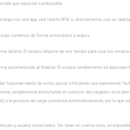
ncillo que repostar combustible:
recarga con una app, una tarjeta RFID o, directamente, con su tarjeta
a carga comienza de forma automática y segura.
rma óptima. El usuario dispone de ese tiempo para usar los servicios
rma automatizada al finalizar. El usuario simplemente se desconecta
er fusionan varios de estos pasos ofreciendo una experiencia “
Aut
sistema, simplemente enchufando el conector del cargador, este identi
culo) y el proceso de carga comienza automáticamente, por lo que só
hículo y usuario conectados. Sin tener en cuenta esto, es imposib