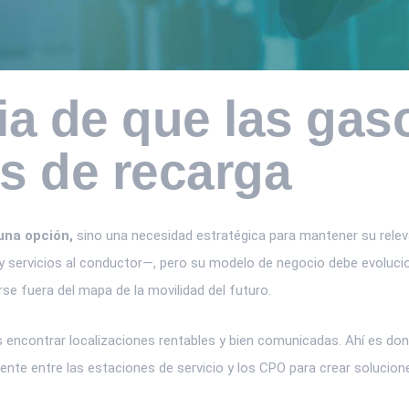
a de que las gas
s de recarga
una opción,
sino una necesidad estratégica para mantener su relev
y servicios al conductor—, pero su modelo de negocio debe evolucio
rse fuera del mapa de la movilidad del futuro.
es encontrar localizaciones rentables y bien comunicadas. Ahí es 
ente entre las estaciones de servicio y los CPO para crear solucion