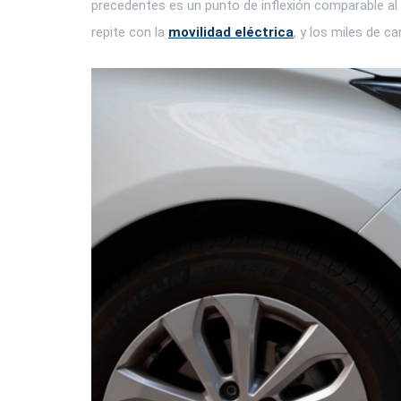
precedentes es un punto de inflexión comparable al 
repite con la
movilidad eléctrica
, y los miles de c