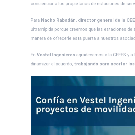
concienciar a los propietarios de estaciones de serv
Para
Nacho Rabadán, director general de la CEE
ultrarrápida porque creemos que las estaciones de s
manera de ofrecerle esta puerta a nuestros asociado
En
Vestel Ingenieros
agradecemos a la CEEES y a Ib
dinamizar el acuerdo,
trabajando para acortar los