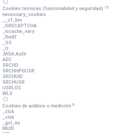
15
Cookies técnicas (funcionalidad y seguridad)
necessary_cookies
__cf_bm
_GRECAPTCHA
_lscache_vary
_RwBf
_SS
_U
.MSA.Auth
AEC
SRCHD
SRCHHPGUSR
SRCHUID
SRCHUSR
USRLOC
WLS
6
Cookies de análisis o medición
_clck
_clsk
_gcl_au
MUID