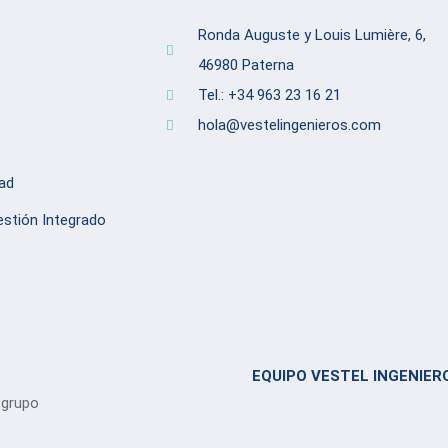
Ronda Auguste y Louis Lumière, 6,
46980 Paterna
Tel.: +34 963 23 16 21
hola@vestelingenieros.com
s
dad
estión Integrado
EQUIPO VESTEL INGENIERO
 grupo