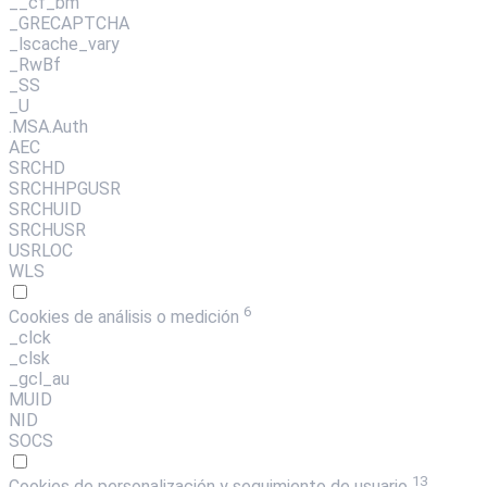
__cf_bm
_GRECAPTCHA
_lscache_vary
_RwBf
_SS
_U
.MSA.Auth
AEC
SRCHD
SRCHHPGUSR
SRCHUID
SRCHUSR
USRLOC
WLS
6
Cookies de análisis o medición
_clck
_clsk
_gcl_au
MUID
NID
SOCS
13
Cookies de personalización y seguimiento de usuario