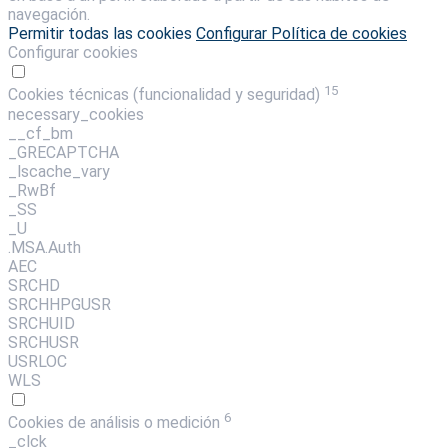
navegación.
Permitir todas las cookies
Configurar
Política de cookies
Configurar cookies
15
Cookies técnicas (funcionalidad y seguridad)
necessary_cookies
__cf_bm
_GRECAPTCHA
_lscache_vary
_RwBf
_SS
_U
.MSA.Auth
AEC
SRCHD
SRCHHPGUSR
SRCHUID
SRCHUSR
USRLOC
WLS
6
Cookies de análisis o medición
_clck