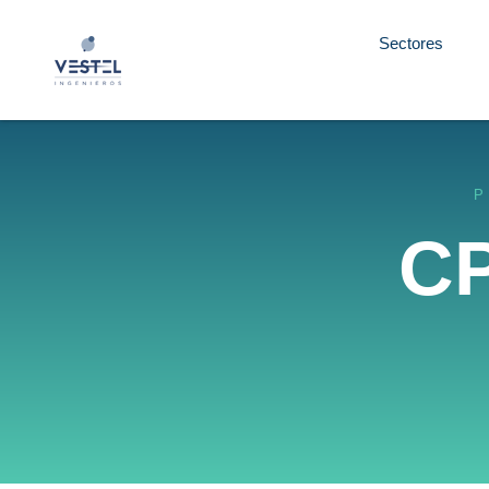
Sectores
P
CP